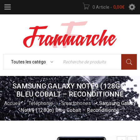
0 Article
-
0,00
€
SAMSUNG GALAXY NOTE9 (128GO)
BLEU COBALT – RECONDITIONNÉ
Accueil
›
Téléphonie
›
Smartphones
›
Samsung Galaxy
Note9 (128Go) Bleu Cobalt – Reconditionné