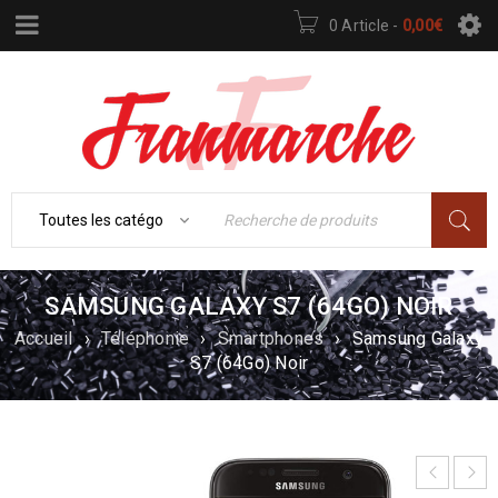
0 Article
-
0,00
€
SAMSUNG GALAXY S7 (64GO) NOIR
Accueil
›
Téléphonie
›
Smartphones
›
Samsung Galaxy
S7 (64Go) Noir