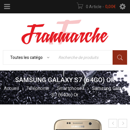
0 Article
-
0,00
€
SAMSUNG GALAXY S7 (64GO) OR
Accueil
›
Téléphonie
›
Smartphones
›
Samsung Galaxy
S7 (64Go) Or