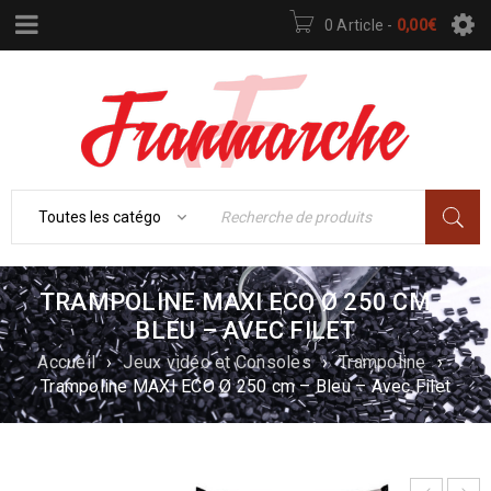
0 Article
-
0,00
€
TRAMPOLINE MAXI ECO Ø 250 CM –
BLEU – AVEC FILET
Accueil
›
Jeux vidéo et Consoles
›
Trampoline
›
Trampoline MAXI ECO Ø 250 cm – Bleu – Avec Filet