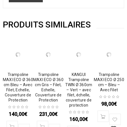
PRODUITS SIMILAIRES
Trampoline
Trampoline
KANGUI
Trampoline
MAXI ECO Ø 360
MAXI ECO Ø 360
Trampoline
MAXI ECO Ø 250
cm Bleu – Avec
cm Gris – Filet,
TWIN Ø 360cm
cm – Bleu –
Filet, Echelle,
Echelle,
– Vert – avec
Avec Filet
Couverture de
Couverture de
filet, échelle,
Protection
Protection
couverture de
98,00
€
protection
140,00
€
231,00
€
160,00
€