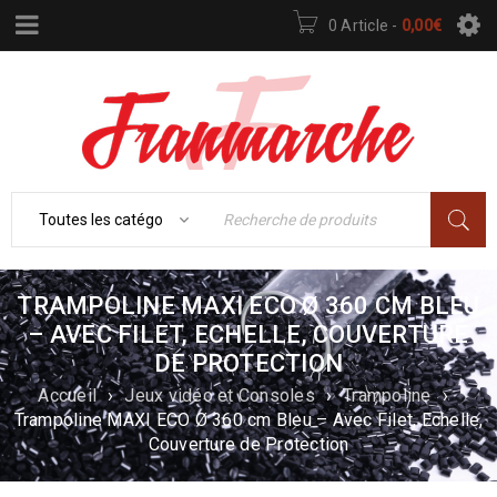
0 Article
-
0,00
€
TRAMPOLINE MAXI ECO Ø 360 CM BLEU
– AVEC FILET, ECHELLE, COUVERTURE
DE PROTECTION
Accueil
›
Jeux vidéo et Consoles
›
Trampoline
›
Trampoline MAXI ECO Ø 360 cm Bleu – Avec Filet, Echelle,
Couverture de Protection