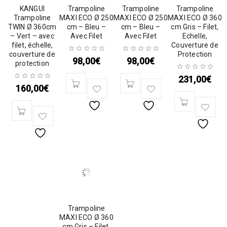
KANGUI
Trampoline
Trampoline
Trampoline
Trampoline
MAXI ECO Ø 250
MAXI ECO Ø 250
MAXI ECO Ø 360
TWIN Ø 360cm
cm – Bleu –
cm – Bleu –
cm Gris – Filet,
– Vert – avec
Avec Filet
Avec Filet
Echelle,
filet, échelle,
Couverture de
couverture de
Protection
98,00
€
98,00
€
protection
231,00
€
160,00
€
Trampoline
MAXI ECO Ø 360
cm Gris – Filet,