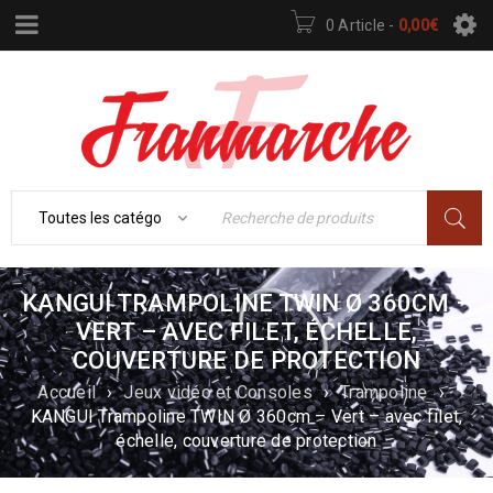
0 Article
-
0,00
€
KANGUI TRAMPOLINE TWIN Ø 360CM –
VERT – AVEC FILET, ÉCHELLE,
COUVERTURE DE PROTECTION
Accueil
›
Jeux vidéo et Consoles
›
Trampoline
›
KANGUI Trampoline TWIN Ø 360cm – Vert – avec filet,
échelle, couverture de protection