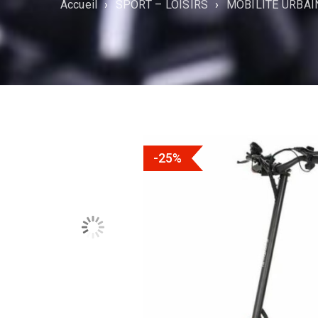
Accueil
›
SPORT – LOISIRS
›
MOBILITÉ URBAI
-25%