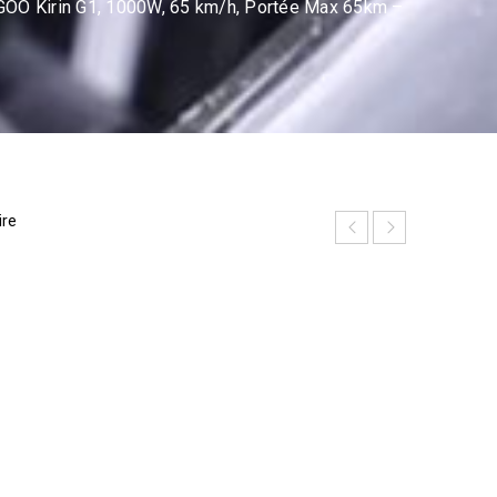
KUGOO Kirin G1, 1000W, 65 km/h, Portée Max 65km –
ire