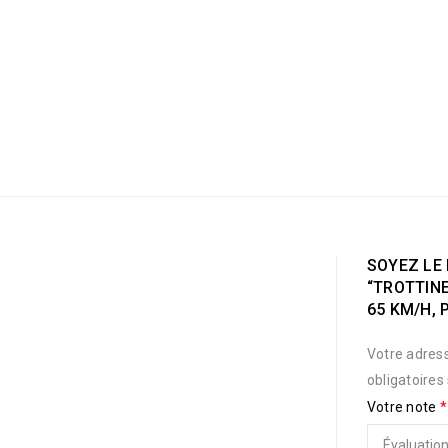
SOYEZ LE 
“TROTTINE
65 KM/H, 
Votre adress
obligatoires
Votre note
*