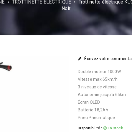
NE
›
TROTTINETTE ÉLECTRIQUE
›
Trottinette électrique 
Noir
Écrivez votre commenta
Double moteur 1000W
Vitesse max 65km/h
3 niveaux de vitesse
Autonomie jusqu’à 65km
Écran OLED
Batterie 18,2Ah
Pneu Pneumatique
Disponibilité :
En stock