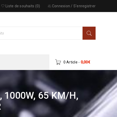
Liste de souhaits (0)
Connexion
/
S'enregistrer
0 Article
-
0,00
€
 1000W, 65 KM/H,
R