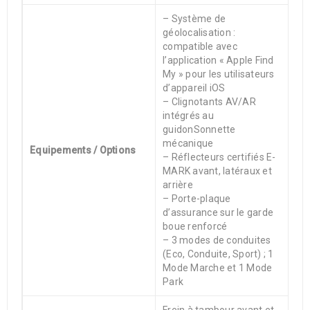
– Système de
géolocalisation :
compatible avec
l’application « Apple Find
My » pour les utilisateurs
d’appareil iOS
– Clignotants AV/AR
intégrés au
guidonSonnette
mécanique
Equipements / Options
– Réflecteurs certifiés E-
MARK avant, latéraux et
arrière
– Porte-plaque
d’assurance sur le garde
boue renforcé
– 3 modes de conduites
(Eco, Conduite, Sport) ; 1
Mode Marche et 1 Mode
Park
Frein à tambour avant et