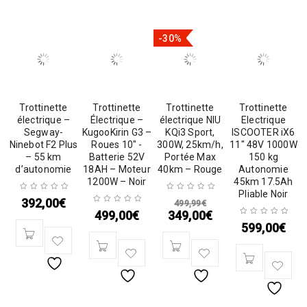
-30%
Trottinette
Trottinette
Trottinette
Trottinette
électrique –
Électrique –
électrique NIU
Electrique
Segway-
KugooKirin G3 –
KQi3 Sport,
ISCOOTER iX6
Ninebot F2 Plus
Roues 10″ -
300W, 25km/h,
11″ 48V 1000W
– 55 km
Batterie 52V
Portée Max
150 kg
d’autonomie
18AH – Moteur
40km – Rouge
Autonomie
1200W – Noir
45km 17.5Ah
Pliable Noir
392,00
€
499,99
€
499,00
€
349,00
€
599,00
€