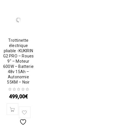
Trottinette
électrique
pliable -KUKIRIN
G2 PRO – Roues
9″ – Moteur
600W – Batterie
48v 15Ah –
Autonomie
55KM – Noir
499,00
€