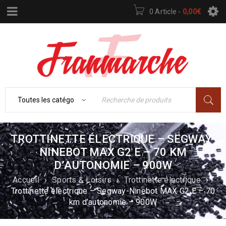
0 Article
-
0,00
€
TROTTINETTE ÉLECTRIQUE – SEGWAY-
NINEBOT MAX G2 E – 70 KM
D’AUTONOMIE – 900W
Accueil
›
Sports & Loisirs
›
Trottinette électrique
›
Trottinette électrique – Segway-Ninebot MAX G2 E – 70
km d’autonomie – 900W