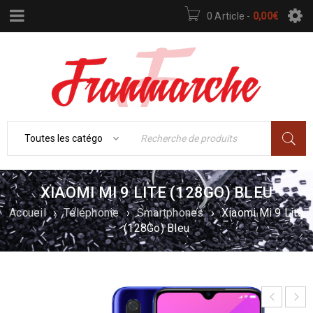
0 Article
-
0,00
€
XIAOMI MI 9 LITE (128GO) BLEU
Accueil
›
Téléphonie
›
Smartphones
›
Xiaomi Mi 9 Lite
(128Go) Bleu