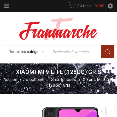
0 Article
-
0,00
€
XIAOMI MI 9 LITE (128GO) GRIS
Accueil
›
Téléphonie
›
Smartphones
›
Xiaomi Mi 9 Lite
(128Go) Gris