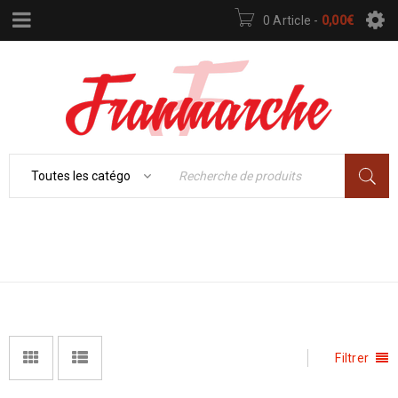
0 Article
-
0,00
€
SHOP
Accueil
›
Shop
Filtrer