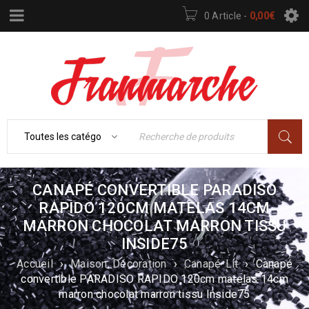
0 Article
-
0,00
€
CANAPÉ CONVERTIBLE PARADISO
RAPIDO 120CM MATELAS 14CM
MARRON CHOCOLAT MARRON TISSU
INSIDE75
Accueil
›
Maison, Décoration
›
Canapé-Lit
›
Canapé
convertible PARADISO RAPIDO 120cm matelas 14cm
marron chocolat marron tissu Inside75