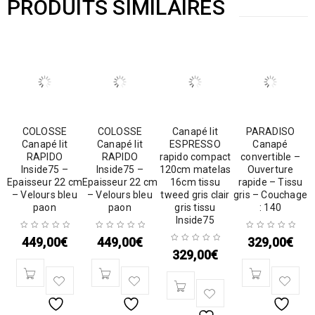
PRODUITS SIMILAIRES
COLOSSE
COLOSSE
Canapé lit
PARADISO
Canapé lit
Canapé lit
ESPRESSO
Canapé
RAPIDO
RAPIDO
rapido compact
convertible –
Inside75 –
Inside75 –
120cm matelas
Ouverture
Epaisseur 22 cm
Epaisseur 22 cm
16cm tissu
rapide – Tissu
– Velours bleu
– Velours bleu
tweed gris clair
gris – Couchage
paon
paon
gris tissu
: 140
Inside75
449,00
€
449,00
€
329,00
€
329,00
€