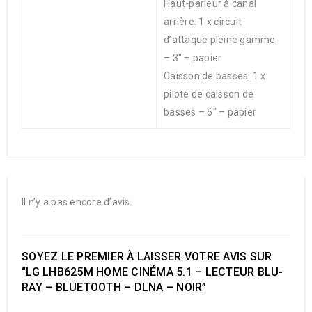
Haut-parleur à canal
arrière: 1 x circuit
d’attaque pleine gamme
– 3″ – papier
Caisson de basses: 1 x
pilote de caisson de
basses – 6″ – papier
Il n’y a pas encore d’avis.
SOYEZ LE PREMIER À LAISSER VOTRE AVIS SUR
“LG LHB625M HOME CINÉMA 5.1 – LECTEUR BLU-
RAY – BLUETOOTH – DLNA – NOIR”