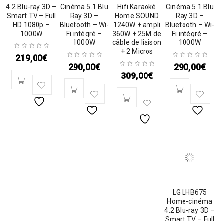
4.2 Blu-ray 3D –
Cinéma 5.1 Blu
Hifi Karaoké
Cinéma 5.1 Blu
Smart TV – Full
Ray 3D –
Home SOUND
Ray 3D –
HD 1080p –
Bluetooth – Wi-
1240W + ampli
Bluetooth – Wi-
1000W
Fi intégré –
360W + 25M de
Fi intégré –
1000W
câble de liaison
1000W
+ 2 Micros
219,00
€
290,00
€
290,00
€
309,00
€
LG LHB675
Home-cinéma
4.2 Blu-ray 3D –
Smart TV – Full