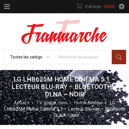
0 Article
-
0,00
€
LG LHB625M HOME CINÉMA 5.1 –
LECTEUR BLU-RAY – BLUETOOTH –
DLNA – NOIR
Accueil
›
TV, Image, Son
›
Home cinéma
›
LG
LHB625M Home Cinéma 5.1 – Lecteur Blu-ray – Bluetooth
– DLNA – Noir