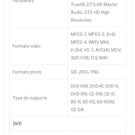
Décodeurs
TrueHD, DTS-HD Master
Audio, DTS-HD High
Resolution
MPEG-1, MPEG-2, XviD,
MPEG-4, WMV, MKV,
Formats vidéo
H.264, VC-1, AVCHD, MOV,
3GP, VOB, FLV, M4V
Formats photo
GIF, JPEG, PNG
DVD+RW, DVD+R, DVD-R,
DVD-RW, CD-RW, CD-R,
Type de supports
BD-R, BD-RE, BD-ROM,
CD-DA
DVD