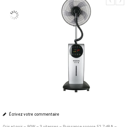
Écrivez votre commentaire
Gris et noir – 90W – 3 vitesses – Puissance sonore 52,7 dBA –