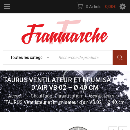
0 Article
-
0,00
€
TAURUS VENTILATEUR ET BRUMISATEUR
D’AIR VB 02 – Ø 40 CM
Accueil
›
Chauffage, Climatisation
›
Ventilateurs
›
TAURUS Ventilateur et brumisateur d’air VB 02 – Ø 40 cm