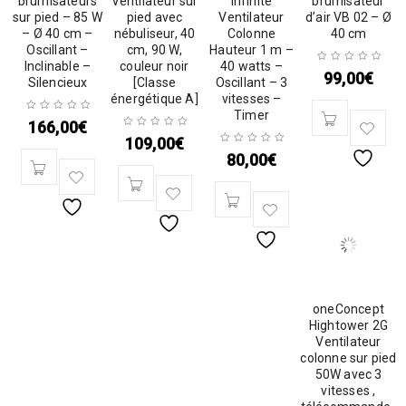
brumisateurs
Ventilateur sur
Infinite
brumisateur
sur pied – 85 W
pied avec
Ventilateur
d’air VB 02 – Ø
– Ø 40 cm –
nébuliseur, 40
Colonne
40 cm
Oscillant –
cm, 90 W,
Hauteur 1 m –
Inclinable –
couleur noir
40 watts –
99,00
€
Silencieux
[Classe
Oscillant – 3
énergétique A]
vitesses –
Timer
166,00
€
109,00
€
80,00
€
oneConcept
Hightower 2G
Ventilateur
colonne sur pied
50W avec 3
vitesses ,