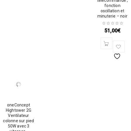
télécommande ,
fonction
oscillation et
minuterie – noir
51,00
€
oneConcept
Hightower 2G
Ventilateur
colonne sur pied
50W avec 3