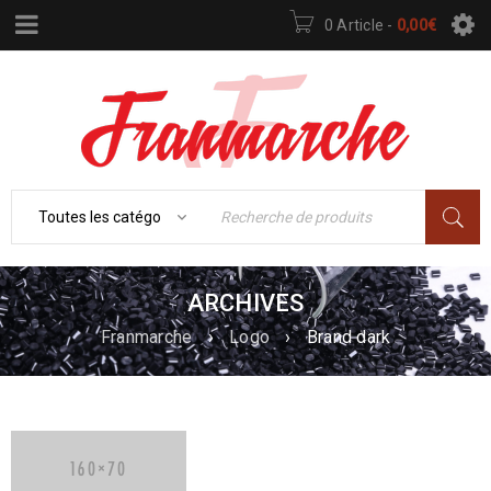
0 Article
-
0,00
€
ARCHIVES
Franmarche
›
Logo
›
Brand dark