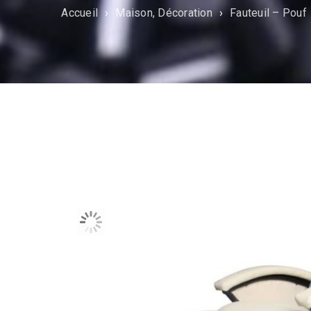
Accueil
›
Maison, Décoration
›
Fauteuil – Pouf