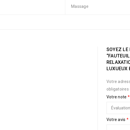
Massage
SOYEZ LE 
“FAUTEUIL
RELAXATI
LUXUEUX 
Votre adress
obligatoires
Votre note
*
Votre avis
*