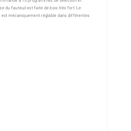
lécommande a 10 programmes de sélection et
 du fauteuil est faite de bois très fort. Le
ier est mécaniquement réglable dans différentes