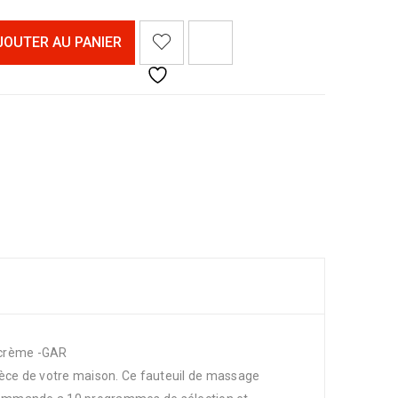
<I CLASS="PE-7S-REFRESH-2"></I><SPAN CLASS="TS-TOOLTIP BUTTON-TOOLTIP">COMPARER</SPAN>
JOUTER AU PANIER
c crème -GAR
èce de votre maison. Ce fauteuil de massage