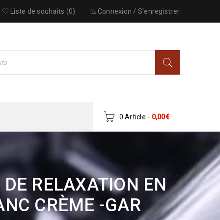
Liste de souhaits (0)
Connexion
/
S'enregistrer
0 Article
-
0,00
€
 DE RELAXATION EN
LANC CRÈME -GAR