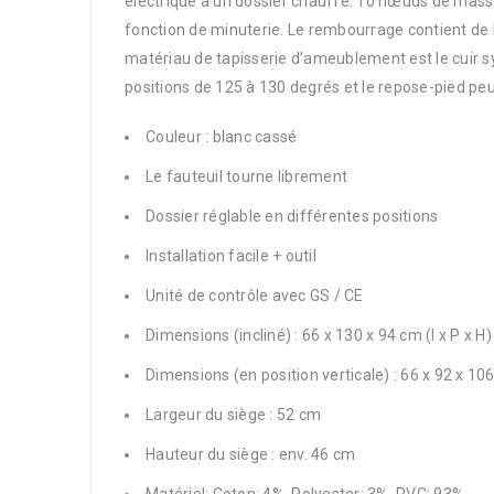
électrique a un dossier chauffé. 10 nœuds de mass
fonction de minuterie. Le rembourrage contient de la
matériau de tapisserie d’ameublement est le cuir sy
positions de 125 à 130 degrés et le repose-pied peu
Couleur : blanc cassé
Le fauteuil tourne librement
Dossier réglable en différentes positions
Installation facile + outil
Unité de contrôle avec GS / CE
Dimensions (incliné) : 66 x 130 x 94 cm (l x P x H)
Dimensions (en position verticale) : 66 x 92 x 106
Largeur du siège : 52 cm
Hauteur du siège : env. 46 cm