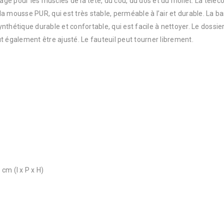
age pour les muscles de la tête, du cou, du dos et du mollet. La té
 mousse PUR, qui est très stable, perméable à l’air et durable. La base
nthétique durable et confortable, qui est facile à nettoyer. Le doss
t également être ajusté. Le fauteuil peut tourner librement.
 cm (l x P x H)