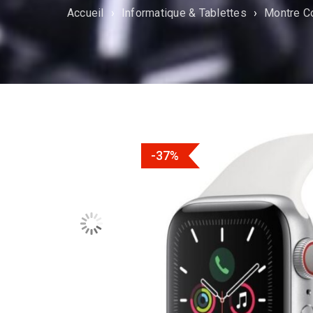
Accueil
›
Informatique & Tablettes
›
Montre C
-37%