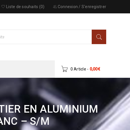
Liste de souhaits (0)
Connexion
/
S'enregistrer
0 Article
-
0,00
€
TIER EN ALUMINIUM
ANC – S/M