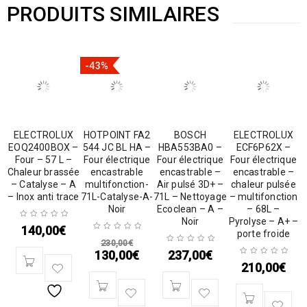
PRODUITS SIMILAIRES
-43%
ELECTROLUX
HOTPOINT FA2
BOSCH
ELECTROLUX
EOQ2400BOX –
544 JC BL HA –
HBA553BA0 –
ECF6P62X –
Four – 57 L –
Four électrique
Four électrique
Four électrique
Chaleur brassée
encastrable
encastrable –
encastrable –
– Catalyse – A
multifonction-
Air pulsé 3D+ –
chaleur pulsée
– Inox anti trace
71L-Catalyse-A-
71L – Nettoyage
– multifonction
Noir
Ecoclean – A –
– 68L –
Noir
Pyrolyse – A+ –
140,00
€
porte froide
230,00
€
130,00
€
237,00
€
210,00
€