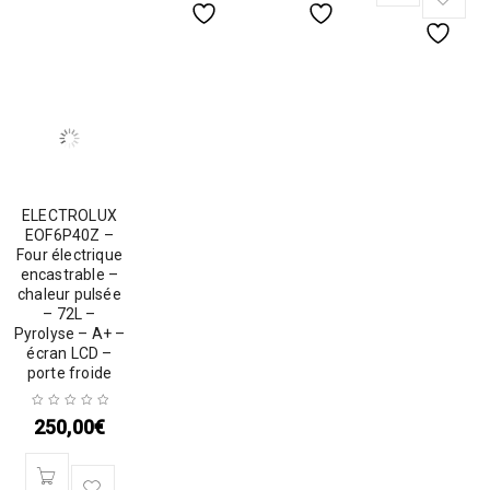
ELECTROLUX
EOF6P40Z –
Four électrique
encastrable –
chaleur pulsée
– 72L –
Pyrolyse – A+ –
écran LCD –
porte froide
250,00
€