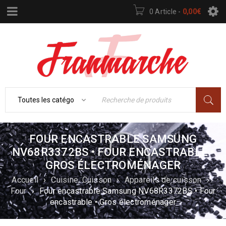
0 Article
-
0,00
€
FOUR ENCASTRABLE SAMSUNG
NV68R3372BS • FOUR ENCASTRABLE •
GROS ÉLECTROMÉNAGER
Accueil
›
Cuisine, Cuisson
›
Appareils de cuisson
›
Four
›
Four encastrable Samsung NV68R3372BS • Four
encastrable • Gros électroménager