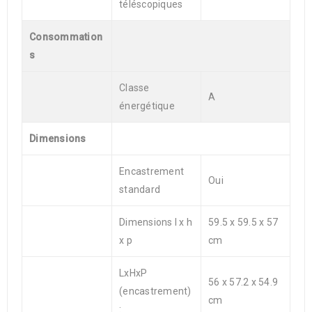
téléscopiques
Consommation
s
Classe
A
énergétique
Dimensions
Encastrement
Oui
standard
Dimensions l x h
59.5 x 59.5 x 57
x p
cm
LxHxP
56 x 57.2 x 54.9
(encastrement)
cm
: