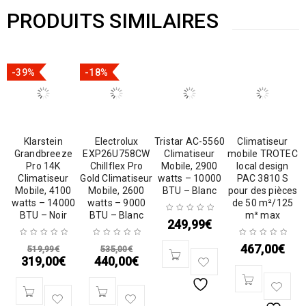
PRODUITS SIMILAIRES
-39%
-18%
Klarstein
Electrolux
Tristar AC-5560
Climatiseur
Grandbreeze
EXP26U758CW
Climatiseur
mobile TROTEC
Pro 14K
Chillflex Pro
Mobile, 2900
local design
Climatiseur
Gold Climatiseur
watts – 10000
PAC 3810 S
Mobile, 4100
Mobile, 2600
BTU – Blanc
pour des pièces
watts – 14000
watts – 9000
de 50 m²/125
BTU – Noir
BTU – Blanc
m³ max
249,99
€
467,00
€
519,99
€
535,00
€
319,00
€
440,00
€