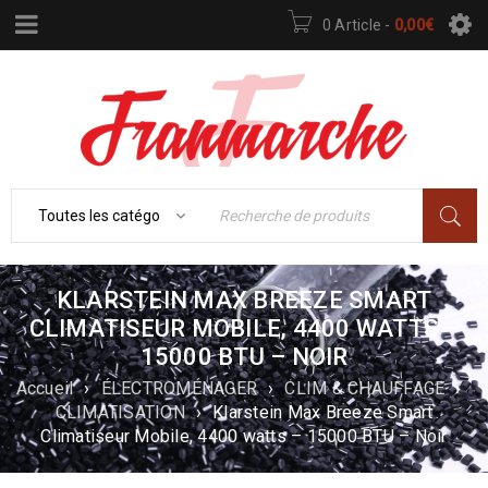
0 Article
-
0,00
€
KLARSTEIN MAX BREEZE SMART
CLIMATISEUR MOBILE, 4400 WATTS –
15000 BTU – NOIR
Accueil
›
ÉLECTROMÉNAGER
›
CLIM & CHAUFFAGE
›
CLIMATISATION
›
Klarstein Max Breeze Smart
Climatiseur Mobile, 4400 watts – 15000 BTU – Noir