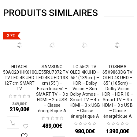
PRODUITS SIMILAIRES
-37%
HITACHI
SAMSUNG
LG 55C9 TV
TOSHIBA
50AC201HK6100
UE55RU7372 TV
OLED 4K UHD –
65X9863DG TV
TV LED 4K UHD
LED 4K UHD 138
55″ (139cm) –
OLED 4K UHD –
127 cm SMART
cm (55″) –
HDR – Dolby
65″ (165cm) –
TV
Ecran Incurvé –
Vision – Son
Dolby Vision
SMART TV – 3 x
Dolby Atmos –
HDR – HDR 10 –
HDMI – 2 x USB
Smart TV – 4 x
Smart TV – 4 x
349,00
€
– Classe
HDMI – 3 x USB
HDMI – 3 x USB
219,00
€
énergétique A
– Classe
– Classe
énergétique A
énergétique A
489,00
€
980,00
€
1390,00
€