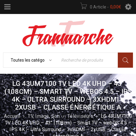
0 Article
-
0,00
€
LG 43UM7100 TV LED 4K UHD – 43″
(108CM) – SMART TV – WEBOS 4.5 – IPS
4K – ULTRA SURROUND – 3XHDMI –
2XUSB – CLASSE ÉNERGÉTIQUE A
Accueil
›
TV, Image, Son
›
Téléviseurs
›
LG 43UM7100
TV LED 4K UHD – 43″ (108cm) – Smart TV – webOS 4.5 –
IPS 4K – Ultra Surround – 3xHDMI – 2xUSB – Classe