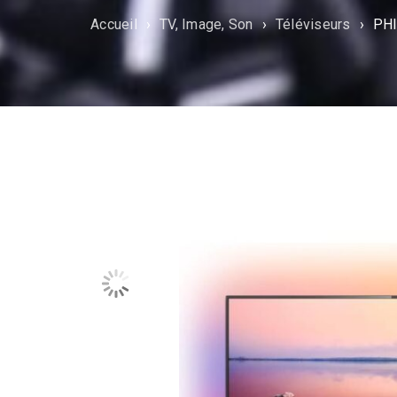
Accueil
›
TV, Image, Son
›
Téléviseurs
›
PHI