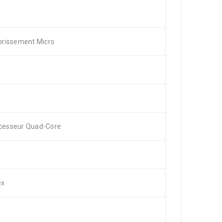
brissement Micro
rocesseur Quad-Core
ex