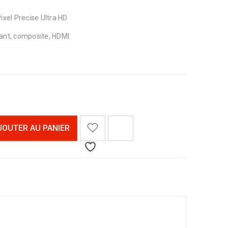
ixel Precise Ultra HD
ant, composite, HDMI
<I CLASS="PE-7S-REFRESH-2"></I><SPAN CLASS="TS-TOOLTIP BUTTON-TOOLTIP">COMPARER</SPAN>
JOUTER AU PANIER