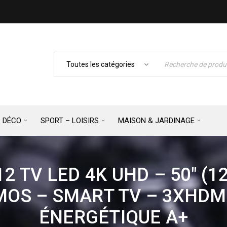
– DÉCO
SPORT – LOISIRS
MAISON & JARDINAGE
2 TV LED 4K UHD – 50″ (
MOS – SMART TV – 3XHDMI
ÉNERGÉTIQUE A+