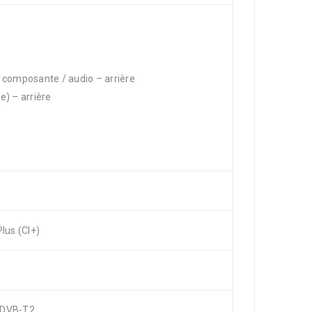
 composante / audio – arrière
e) – arrière
us (CI+)
 DVB-T2