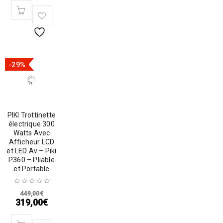
-29%
PIKI Trottinette
électrique 300
Watts Avec
Afficheur LCD
et LED Av – Piki
P360 – Pliable
et Portable
449,00
€
319,00
€