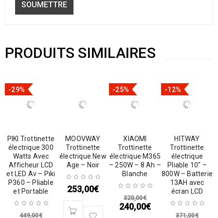
PRODUITS SIMILAIRES
-29%
-25%
-12%
PIKI Trottinette
MOOVWAY
XIAOMI
HITWAY
électrique 300
Trottinette
Trottinette
Trottinette
Watts Avec
électrique New
électrique M365
électrique
Afficheur LCD
Age – Noir
– 250W – 8 Ah –
Pliable 10″ –
et LED Av – Piki
Blanche
800W – Batterie
P360 – Pliable
13AH avec
253,00
€
et Portable
écran LCD
320,00
€
240,00
€
449,00
€
371,00
€