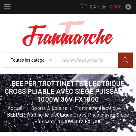
0 Article
-
0,00
€
BEEPER TROTTINETTE ÉLECTRIQUE
CROSS PLIABLE AVEC SIÈGE PUISSANTE
1000W 36V FX1000
Accueil
›
Sports & Loisirs
›
Trottinette électrique
›
BEEPER Trottinette électrique Cross Pliable avec Siège
Puissante 1000W 36V FX1000