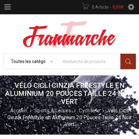
0 Article
-
0,00
€
VÉLO CICLI CINZIA FREESTYLE EN
ALUMINIUM 20 POUCES TAILLE 24 NOIR
VERT
Accueil
›
Sports & Loisirs
›
Cyclisme
›
Vélo Cicli
Cinzia Freestyle en Aluminium 20 Pouces Taille 24 Noir
Vert