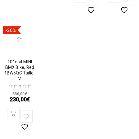
-30%
10″ nsit MINI
BMX Bike, Red
1BW5QC Taille-
M
330,00
€
230,00
€