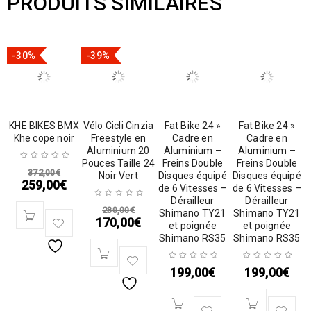
PRODUITS SIMILAIRES
-30%
-39%
KHE BIKES BMX
Vélo Cicli Cinzia
Fat Bike 24 »
Fat Bike 24 »
Khe cope noir
Freestyle en
Cadre en
Cadre en
Aluminium 20
Aluminium –
Aluminium –
Pouces Taille 24
Freins Double
Freins Double
372,00
€
Noir Vert
Disques équipé
Disques équipé
259,00
€
de 6 Vitesses –
de 6 Vitesses –
Dérailleur
Dérailleur
280,00
€
Shimano TY21
Shimano TY21
170,00
€
et poignée
et poignée
Shimano RS35
Shimano RS35
199,00
€
199,00
€